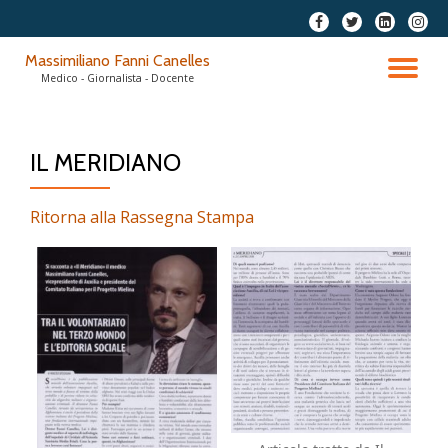
fa-
fa-
fa-
fa-
facebook
twitter
linkedin-
instag
Passa
Massimiliano Fanni Canelles
square
al
TO
Medico - Giornalista - Docente
contenuto
NA
IL MERIDIANO
Ritorna alla Rassegna Stampa