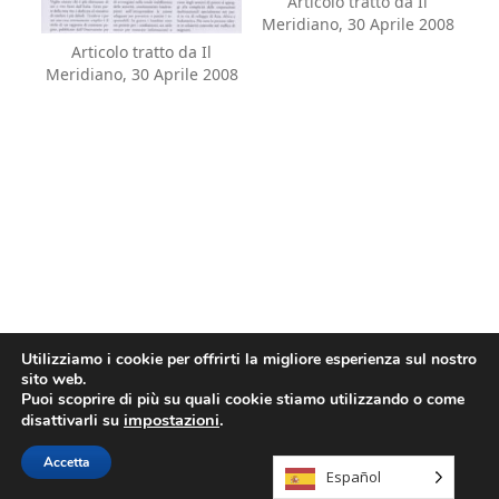
Articolo tratto da Il
Meridiano, 30 Aprile 2008
Articolo tratto da Il
Meridiano, 30 Aprile 2008
Utilizziamo i cookie per offrirti la migliore esperienza sul nostro
sito web.
Menù
Puoi scoprire di più su quali cookie stiamo utilizzando o come
impostazioni
.
disattivarli su
secondario
Llorix One Lite
powered by
WordPress
Accetta
Español