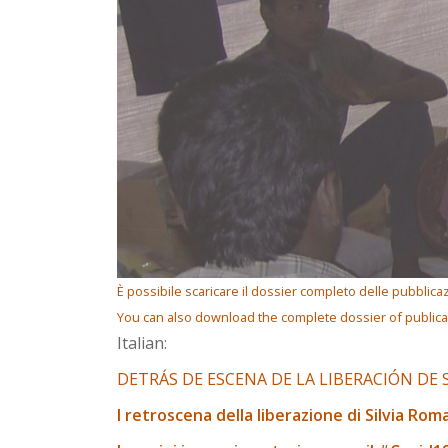
È possibile scaricare il dossier completo delle pubblica
You can also download the complete dossier of public
Italian:
DETRÁS DE ESCENA DE LA LIBERACIÓN DE
I retroscena della liberazione di Silvia Rom