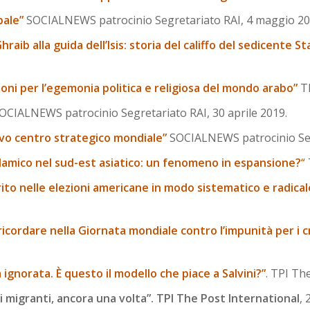
bale”
SOCIALNEWS patrocinio Segretariato RAI, 4 maggio 20
aib alla guida dell’Isis: storia del califfo del sedicente St
zioni per l’egemonia politica e religiosa del mondo arabo”
TP
OCIALNEWS patrocinio Segretariato RAI, 30 aprile 2019.
uovo centro strategico mondiale”
SOCIALNEWS patrocinio Segr
islamico nel sud-est asiatico: un fenomeno in espansione?
“
to nelle elezioni americane in modo sistematico e radical
icordare nella Giornata mondiale contro l’impunità per i cri
 ignorata. È questo il modello che piace a Salvini?”
. TPI Th
ei migranti, ancora una volta”. TPI The Post International
, 