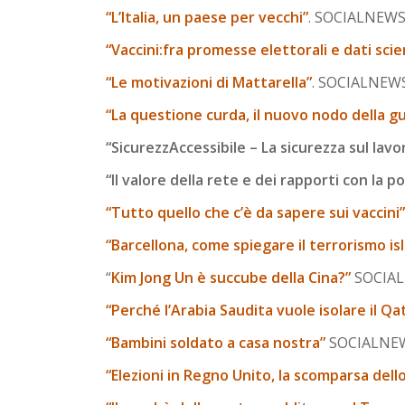
“L’Italia, un paese per vecchi”
. SOCIALNEWS p
“Vaccini:fra promesse elettorali e dati scien
“Le motivazioni di Mattarella”
. SOCIALNEWS 
“La questione curda, il nuovo nodo della gue
“SicurezzAccessibile – La sicurezza sul lavor
“Il valore della rete e dei rapporti con la p
“Tutto quello che c’è da sapere sui vaccini”
“Barcellona, come spiegare il terrorismo is
“
Kim Jong Un è succube della Cina?”
SOCIALN
“Perché l’Arabia Saudita vuole isolare il Qa
“Bambini soldato a casa nostra”
SOCIALNEWS
“Elezioni in Regno Unito, la scomparsa dell