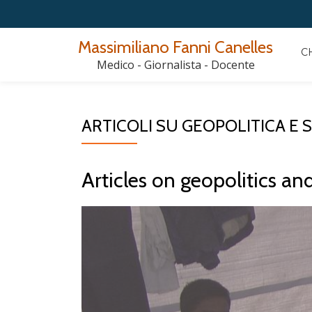
Passa
Massimiliano Fanni Canelles
C
al
Medico - Giornalista - Docente
contenuto
ARTICOLI SU GEOPOLITICA E 
Articles on geopolitics an