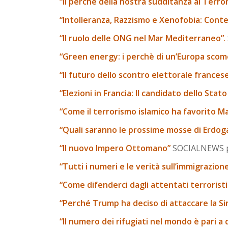
“Il perchè della nostra sudditanza al Terr
“Intolleranza, Razzismo e Xenofobia: Conte
“Il ruolo delle ONG nel Mar Mediterraneo”
.
“Green energy: i perchè di un’Europa sco
“Il futuro dello scontro elettorale frances
“Elezioni in Francia: Il candidato dello Stat
“Come il terrorismo islamico ha favorito Ma
“Quali saranno le prossime mosse di Erdog
“Il nuovo Impero Ottomano”
SOCIALNEWS pat
“Tutti i numeri e le verità sull’immigrazio
“Come difenderci dagli attentati terroristi
“Perché Trump ha deciso di attaccare la Sir
“Il numero dei rifugiati nel mondo è pari a 