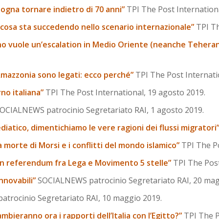
sogna tornare indietro di 70 anni”
TPI The Post Internationa
i e cosa sta succedendo nello scenario internazionale”
TPI Th
suno vuole un’escalation in Medio Oriente (neanche Tehera
’Amazzonia sono legati: ecco perché”
TPI The Post Internati
rno italiana”
TPI The Post International, 19 agosto 2019.
OCIALNEWS patrocinio Segretariato RAI, 1 agosto 2019.
atico, dimentichiamo le vere ragioni dei flussi migratori
a morte di Morsi e i conflitti del mondo islamico”
TPI The Po
 un referendum fra Lega e Movimento 5 stelle”
TPI The Post
nnovabili”
SOCIALNEWS patrocinio Segretariato RAI, 20 mag
trocinio Segretariato RAI, 10 maggio 2019.
bieranno ora i rapporti dell’Italia con l’Egitto?”
TPI The P