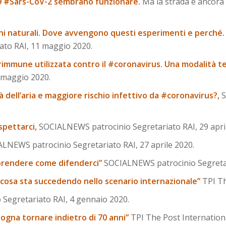
d19 #Sars-CoV-2 sembrano funzionare.
Ma la strada è ancora
ni naturali. Dove avvengono questi esperimenti e perché. 
to RAI, 11 maggio 2020.
rimmune utilizzata contro il #coronavirus. Una modalità t
 maggio 2020.
à dell’aria e maggiore rischio infettivo da #coronavirus?,
S
spettarci
,
SOCIALNEWS patrocinio Segretariato RAI, 29 apri
LNEWS patrocinio Segretariato RAI, 27 aprile 2020.
prendere come difenderci”
SOCIALNEWS patrocinio Segretari
 e cosa sta succedendo nello scenario internazionale”
TPI Th
egretariato RAI, 4 gennaio 2020.
sogna tornare indietro di 70 anni”
TPI The Post Internation