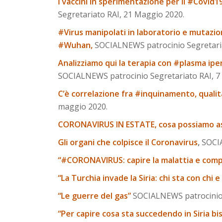
I vaccini in sperimentazione per il #Covi
Segretariato RAI, 21 Maggio 2020.
#Virus manipolati in laboratorio e mutazio
#Wuhan,
SOCIALNEWS patrocinio Segretaria
Analizziamo qui la terapia con #plasma ipe
SOCIALNEWS patrocinio Segretariato RAI, 7
C’è correlazione fra #inquinamento, qualit
maggio 2020.
CORONAVIRUS IN ESTATE, cosa possiamo a
Gli organi che colpisce il Coronavirus
,
SOCIA
“#CORONAVIRUS: capire la malattia e com
“La Turchia invade la Siria: chi sta con chi
“Le guerre del gas”
SOCIALNEWS patrocinio S
“Per capire cosa sta succedendo in Siria bi