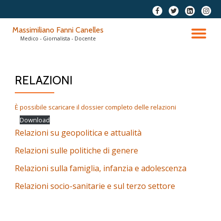
fa-
fa-
fa-
fa-
facebook
twitter
linkedin-
instag
Passa
Massimiliano Fanni Canelles
square
al
TO
Medico - Giornalista - Docente
contenuto
NA
RELAZIONI
È possibile scaricare il dossier completo delle relazioni
Download
Relazioni su geopolitica e attualità
Relazioni sulle politiche di genere
Relazioni sulla famiglia, infanzia e adolescenza
Relazioni socio-sanitarie e sul terzo settore