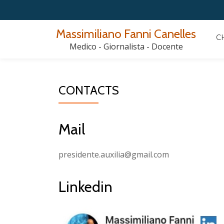
Passa
Massimiliano Fanni Canelles
C
al
Medico - Giornalista - Docente
contenuto
CONTACTS
Mail
presidente.auxilia@gmail.com
Linkedin