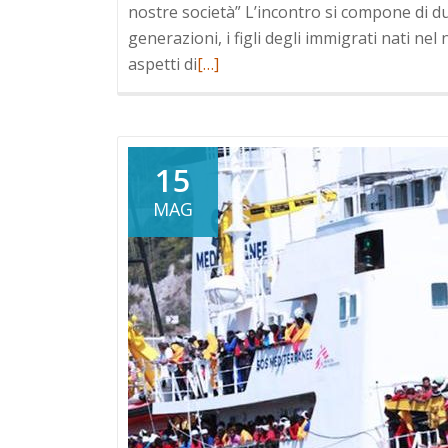
nostre società” L’incontro si compone di du
generazioni, i figli degli immigrati nati nel
Leggi
aspetti di
[…]
di
più
a
riguardoFestival
15
èStoria
MAG