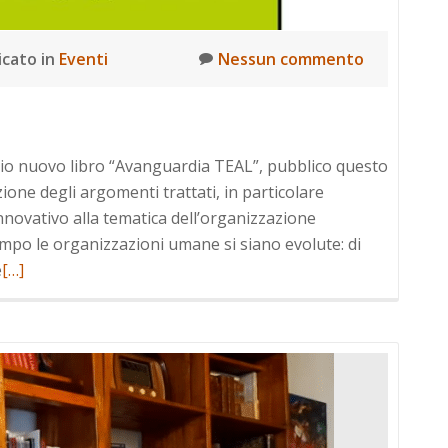
icato in
Eventi
Nessun commento
mio nuovo libro “Avanguardia TEAL”, pubblico questo
ione degli argomenti trattati, in particolare
innovativo alla tematica dell’organizzazione
mpo le organizzazioni umane si siano evolute: di
Leggi
e
[…]
di
più
a
riguardoL’organizzazione
TEAL