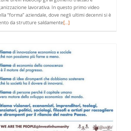
rganizzazione lavorativa. In questo primo video
ella “forma” aziendale, dove negli ultimi decenni si è
Leggi
nto da strutture saldamente
[…]
di
più
a
riguardoAvanguardia
TEAL
–
L’evoluzione
delle
organizzazioni