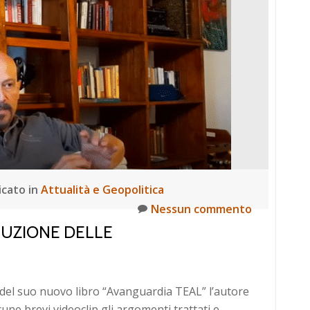
icato in
Attualità e Geopolitica
Nessun commento
LUZIONE DELLE
 del suo nuovo libro “Avanguardia TEAL” l’autore
une brevi videoclip gli argomenti trattati e