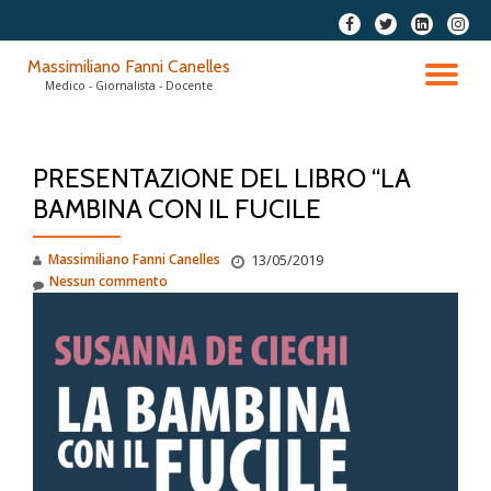
fa-
fa-
fa-
fa-
facebook
twitter
linkedin-
instag
Passa
Massimiliano Fanni Canelles
square
al
TO
Medico - Giornalista - Docente
contenuto
NA
PRESENTAZIONE DEL LIBRO “LA
BAMBINA CON IL FUCILE
Massimiliano Fanni Canelles
13/05/2019
Nessun commento