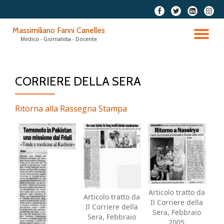
fa-
fa-
fa-
fa-
facebook
twitter
linkedin-
instag
Passa
Massimiliano Fanni Canelles
square
al
TO
Medico - Giornalista - Docente
contenuto
NA
CORRIERE DELLA SERA
Ritorna alla Rassegna Stampa
Articolo tratto da
Articolo tratto da
Il Corriere della
Il Corriere della
Sera, Febbraio
Sera, Febbraio
2005