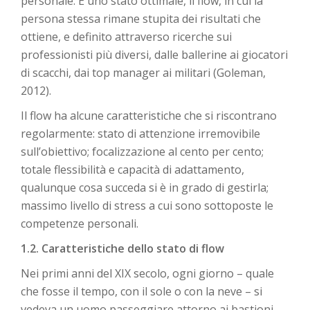
personale. È uno stato ottimale, il flow, in cui la
persona stessa rimane stupita dei risultati che
ottiene, e definito attraverso ricerche sui
professionisti più diversi, dalle ballerine ai giocatori
di scacchi, dai top manager ai militari (Goleman,
2012).
Il flow ha alcune caratteristiche che si riscontrano
regolarmente: stato di attenzione irremovibile
sull’obiettivo; focalizzazione al cento per cento;
totale flessibilità e capacità di adattamento,
qualunque cosa succeda si è in grado di gestirla;
massimo livello di stress a cui sono sottoposte le
competenze personali.
1.2. Caratteristiche dello stato di flow
Nei primi anni del XIX secolo, ogni giorno – quale
che fosse il tempo, con il sole o con la neve – si
vedeva un uomo passeggiare attorno ai bastioni