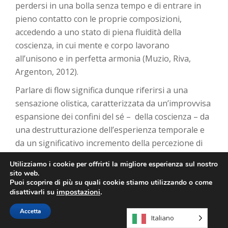
perdersi in una bolla senza tempo e di entrare in
pieno contatto con le proprie composizioni,
accedendo a uno stato di piena fluidità della
coscienza, in cui mente e corpo lavorano
all’unisono e in perfetta armonia (Muzio, Riva,
Argenton, 2012).
Parlare di flow significa dunque riferirsi a una
sensazione olistica, caratterizzata da un’improvvisa
espansione dei confini del sé – della coscienza – da
una destrutturazione dell’esperienza temporale e
da un significativo incremento della percezione di
controllo nei confronti dell’attività stessa
Utilizziamo i cookie per offrirti la migliore esperienza sul nostro
(Csikszentmihalyi, 1975/2000).
sito web.
Puoi scoprire di più su quali cookie stiamo utilizzando o come
Negli anni Settanta, partendo da un lavoro di
impostazioni
.
disattivarli su
ricerca e sviluppo sulla creatività, Csikszentmihàlyi
Accetta
aveva avviato uno studio sul flusso di coscienza,
Italiano
ossia un fenomeno riscontrabile in psicologia