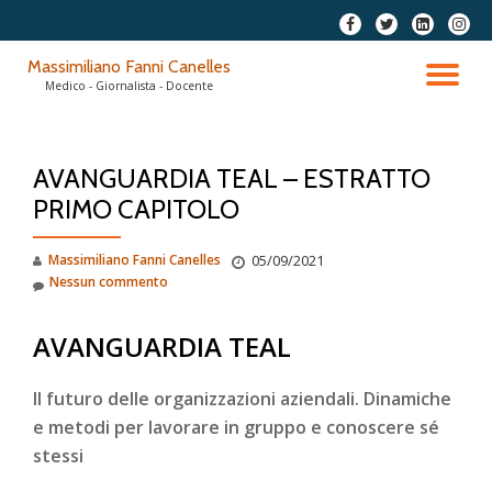
fa-
fa-
fa-
fa-
facebook
twitter
linkedin-
instag
Passa
Massimiliano Fanni Canelles
square
al
TO
Medico - Giornalista - Docente
contenuto
NA
AVANGUARDIA TEAL – ESTRATTO
PRIMO CAPITOLO
Massimiliano Fanni Canelles
05/09/2021
Nessun commento
AVANGUARDIA TEAL
Il futuro delle organizzazioni aziendali. Dinamiche
e metodi per lavorare in gruppo e conoscere sé
stessi