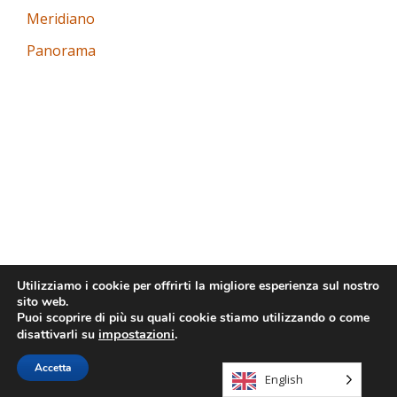
Meridiano
Panorama
Utilizziamo i cookie per offrirti la migliore esperienza sul nostro
sito web.
Menù
Puoi scoprire di più su quali cookie stiamo utilizzando o come
impostazioni
.
disattivarli su
secondario
Llorix One Lite
powered by
WordPress
Accetta
English