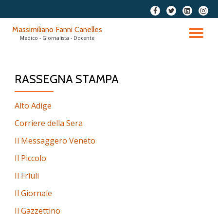
fa-
fa-
fa-
fa-
facebook
twitter
linkedin-
instag
Passa
Massimiliano Fanni Canelles
square
al
TO
Medico - Giornalista - Docente
contenuto
NA
RASSEGNA STAMPA
Alto Adige
Corriere della Sera
Il Messaggero Veneto
Il Piccolo
Il Friuli
Il Giornale
Il Gazzettino